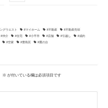
ジングウエスト
#マイホーム
#不動産
#不動産売却
#仲介
#住宅
#小平市
#店舗
#引越し
#成約
#空家
#豊島区
#鷹の台
。
※
が付いている欄は必須項目です