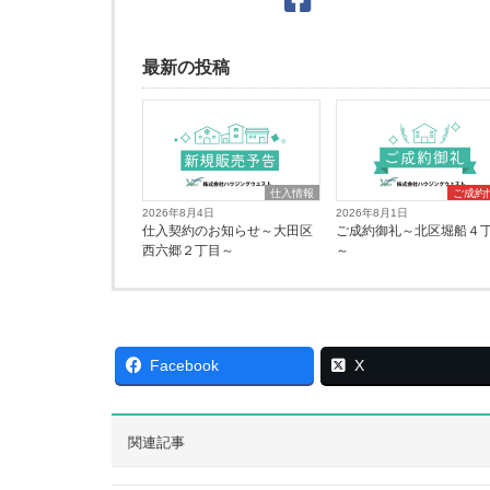
最新の投稿
仕入情報
ご成約
2026年8月4日
2026年8月1日
仕入契約のお知らせ～大田区
ご成約御礼～北区堀船４
西六郷２丁目～
～
Facebook
X
関連記事