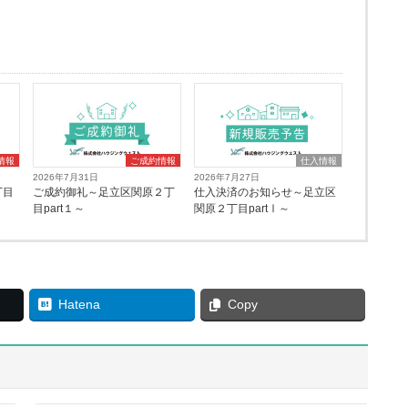
情報
ご成約情報
仕入情報
2026年7月31日
2026年7月27日
丁目
ご成約御礼～足立区関原２丁
仕入決済のお知らせ～足立区
目part１～
関原２丁目partⅠ～
Hatena
Copy