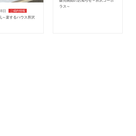
販売開始のお知らせ～所沢コーポ
ラス～
18日
ご成約情報
礼～楽するハウス所沢