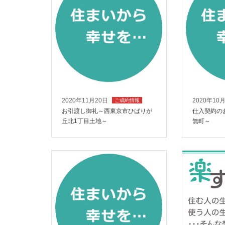
2020年11月20日
2020年10
ご成約情報
お引渡し御礼～西東京市ひばりが
仕入契約の
丘北1丁目土地～
無町～