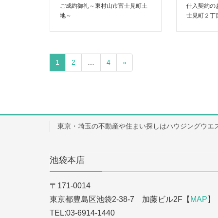
ご成約御礼～東村山市富士見町土
仕入契約の
地～
士見町２丁
1
2
…
4
»
東京・埼玉の不動産や住まい探しはハウジングウエ
池袋本店
〒171-0014
東京都豊島区池袋2-38-7 加藤ビル2F【
MAP
】
TEL:03-6914-1440