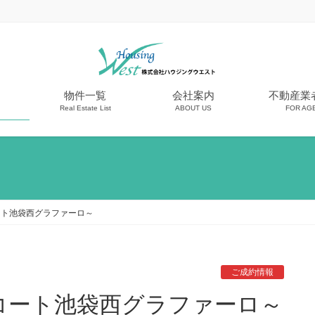
物件一覧
会社案内
不動産業
Real Estate List
ABOUT US
FOR AG
ート池袋西グラファーロ～
ご成約情報
コート池袋西グラファーロ～