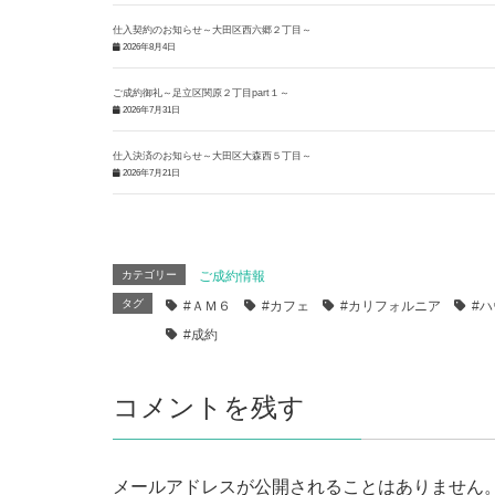
仕入契約のお知らせ～大田区西六郷２丁目～
2026年8月4日
ご成約御礼～足立区関原２丁目part１～
2026年7月31日
仕入決済のお知らせ～大田区大森西５丁目～
2026年7月21日
カテゴリー
ご成約情報
タグ
#ＡＭ６
#カフェ
#カリフォルニア
#
#成約
コメントを残す
メールアドレスが公開されることはありません