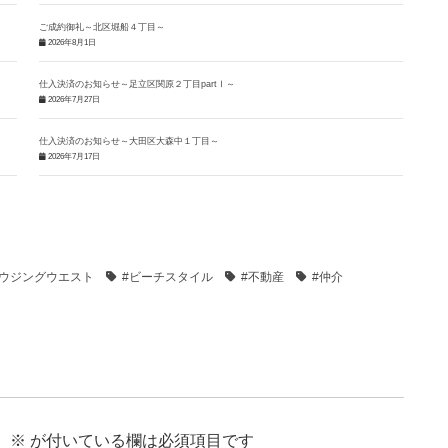
ご成約御礼～北区堀船４丁目～
2026年8月1日
仕入決済のお知らせ～足立区関原２丁目partⅠ～
2026年7月27日
仕入決済のお知らせ～大田区大森中１丁目～
2026年7月17日
ハウジングウエスト
#ビーチスタイル
#不動産
#仲介
。
※
が付いている欄は必須項目です