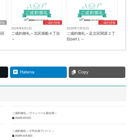
情報
ご成約情報
ご成約情報
2026年8月1日
2026年7月31日
田区
ご成約御礼～北区堀船４丁目
ご成約御礼～足立区関原２丁
～
目part１～
Hatena
Copy
ご成約御礼～ヴァンベール新白岡～
2019年3月31日
ご成約御礼～小竹向原アパート～
2018年10月30日