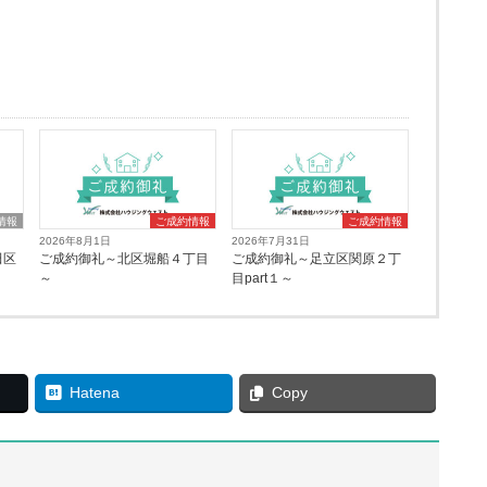
情報
ご成約情報
ご成約情報
2026年8月1日
2026年7月31日
田区
ご成約御礼～北区堀船４丁目
ご成約御礼～足立区関原２丁
～
目part１～
Hatena
Copy