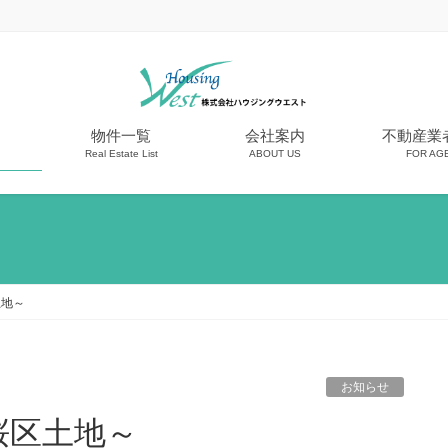
物件一覧
会社案内
不動産業
Real Estate List
ABOUT US
FOR AG
土地～
お知らせ
桜区土地～