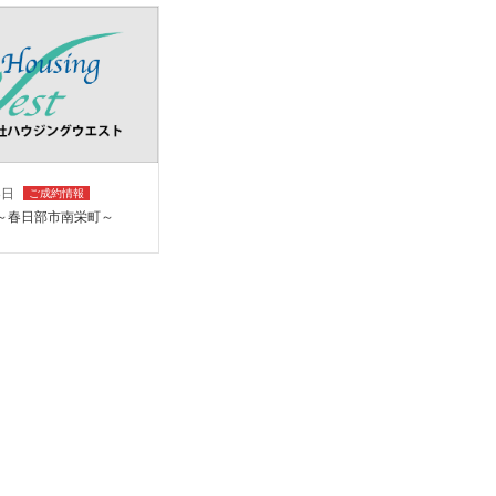
8日
ご成約情報
～春日部市南栄町～