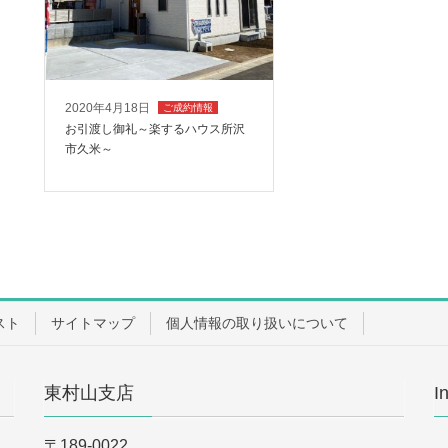
2020年4月18日
ご成約情報
お引渡し御礼～楽するハウス所沢
市久米～
スト
サイトマップ
個人情報の取り扱いについて
東村山支店
I
〒189-0022