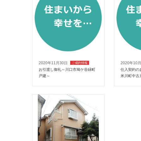
2020年11月30日
2020年10
ご成約情報
お引渡し御礼～川口市鳩ケ谷緑町
仕入契約の
戸建～
米川町中古