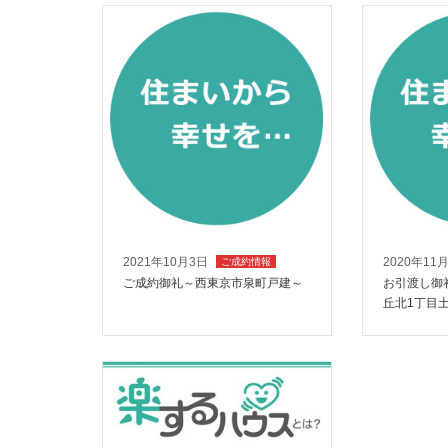
2021年10月3日
2020年11
ご成約情報
ご成約御礼～西東京市泉町戸建～
お引渡し御
丘北1丁目