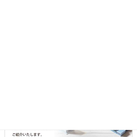
カテゴリー
ご成約情報
タグ
#ハウジングウエスト
#マイホーム
#不動産
#土地
#楽するハウス
#荒川区
ご成約御礼～文京区千石３丁目～
仕入契約のお知らせ～大田区千鳥２丁目～
人気の記事・物件
まだデータがありません。