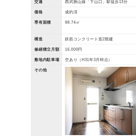
交通
西武狭山線「下山口」駅徒歩13分
価格
成約済
専有面積
98.74㎡
構造
鉄筋コンクリート造2階建
修繕積立月額
16,000円
敷地内駐車場
空あり（H31年3月時点）
その他