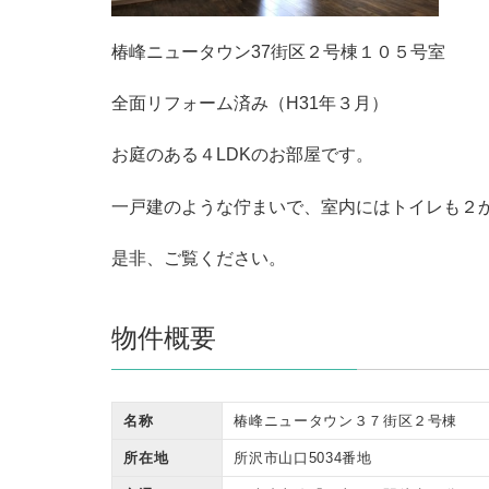
椿峰ニュータウン37街区２号棟１０５号室
全面リフォーム済み（H31年３月）
お庭のある４LDKのお部屋です。
一戸建のような佇まいで、室内にはトイレも２
是非、ご覧ください。
物件概要
名称
椿峰ニュータウン３７街区２号棟
所在地
所沢市山口5034番地