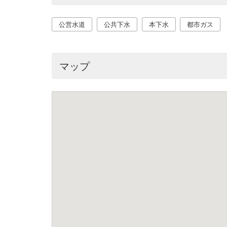
公営水道
公共下水
本下水
都市ガス
マップ