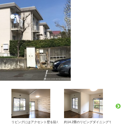
が増えそうです。
。
。
リビングにはアクセント壁を貼りました。
約14.2畳のリビングダイニングではゆったり
４LDK