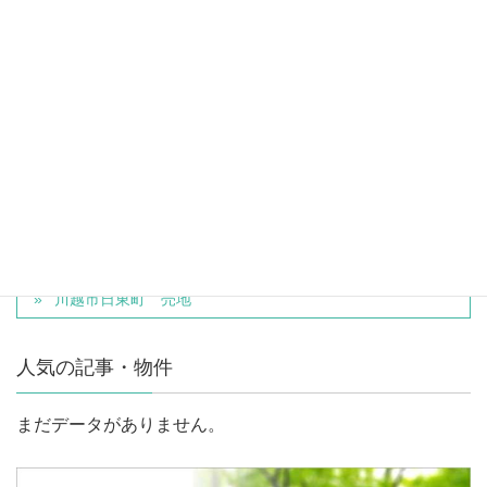
*建築条件付売地とは、土地売買契約後、下記建築協議期間内に売主との間で
住宅の建築請負契約を締結して頂くことを停止条件として販売いたします。
土地売買契約後、建築設計の協議をして頂きますが、下記建築協議期間内に
この請負契約が成立しない場合には、土地売買契約は白紙となり、売主は受
領した金銭を全額無条件で返還します。
物件種別
マンション
コンセールタワー所沢
川越市日東町 売地
人気の記事・物件
まだデータがありません。