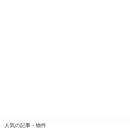
広告共通事項
*建築条件付売地とは、土地売買契約後、下記建築協議期間内に売主との間で
住宅の建築請負契約を締結して頂くことを停止条件として販売いたします。
土地売買契約後、建築設計の協議をして頂きますが、下記建築協議期間内に
この請負契約が成立しない場合には、土地売買契約は白紙となり、売主は受
領した金銭を全額無条件で返還します。
物件種別
マンション
エステスクエア新所沢
葛飾区奥戸４丁目中古戸建
人気の記事・物件