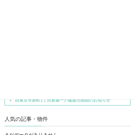
広告共通事項
*建築条件付売地とは、土地売買契約後、下記建築協議期間内に売主との間で
住宅の建築請負契約を締結して頂くことを停止条件として販売いたします。
土地売買契約後、建築設計の協議をして頂きますが、下記建築協議期間内に
この請負契約が成立しない場合には、土地売買契約は白紙となり、売主は受
領した金銭を全額無条件で返還します。
物件種別
一戸建て
本町3丁目売地
西東京市新町1丁目新築一戸建販売開始のお知らせ
人気の記事・物件
まだデータがありません。