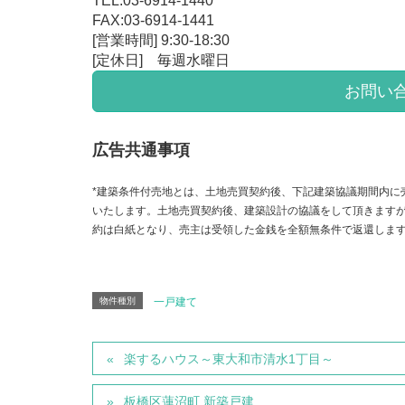
TEL:03-6914-1440
FAX:03-6914-1441
[営業時間] 9:30-18:30
[定休日] 毎週水曜日
お問い
広告共通事項
*建築条件付売地とは、土地売買契約後、下記建築協議期間内に
いたします。土地売買契約後、建築設計の協議をして頂きます
約は白紙となり、売主は受領した金銭を全額無条件で返還しま
物件種別
一戸建て
楽するハウス～東大和市清水1丁目～
板橋区蓮沼町 新築戸建