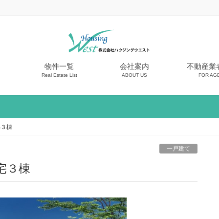
物件一覧
会社案内
不動産業
Real Estate List
ABOUT US
FOR AG
宅３棟
一戸建て
宅３棟