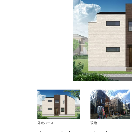
外観パース
現地