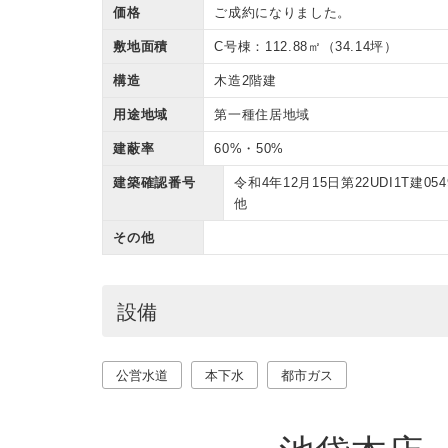
価格
ご成約になりました。
敷地面積
C号棟：112.88㎡（34.14坪）
構造
木造2階建
用途地域
第一種住居地域
建蔽率
60%・50%
建築確認番号
令和4年12月15日第22UDI1T建054
他
その他
設備
公営水道
本下水
都市ガス