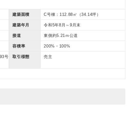
建築面積
C号棟：112.88㎡（34.14坪）
建築年月
令和5年8月～9月末
接道
東側約5.21ｍ公道
容積率
200%・100%
93号
取引様態
売主